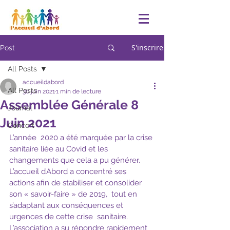
S'inscrire
Post
All Posts
accueildabord
All Posts
30 juin 2021
1 min de lecture
Assemblée Générale 8
Journal
Juin 2021
Concert
L’année  2020 a été marquée par la crise 
sanitaire liée au Covid et les  
changements que cela a pu générer. 
L’accueil d’Abord a concentré ses  
actions afin de stabiliser et consolider 
son « savoir-faire » de 2019,  tout en 
s’adaptant aux conséquences et 
urgences de cette crise  sanitaire. 
L’association a su répondre rapidement 