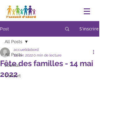
S'inscrire
Post
All Posts
accueildabord
All Posts
24 avr. 2022
0 min de lecture
Fête des familles - 14 mai
Journal
2022
Concert