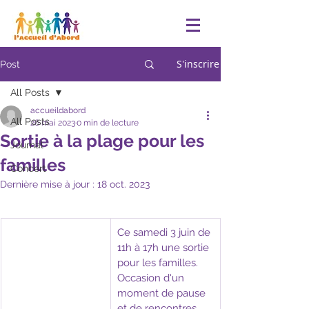
S'inscrire
Post
All Posts
accueildabord
All Posts
26 mai 2023
0 min de lecture
Sortie à la plage pour les
Journal
familles
Concert
Dernière mise à jour :
18 oct. 2023
​Ce samedi 3 juin de 
11h à 17h une sortie 
pour les familles.
Occasion d'un 
moment de pause 
et de rencontres 