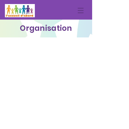
Organisation
Bureau
Le Bureau est composé des 3 co -
présidents, du trésorier, du secrétaire
et du comptable.
Conseil d'Administration
Le Conseil d'Administration réunit des
membres adhérents, personnes
physiques ou morales.
Il faut distinguer :
a) - les membres de droit ou leurs
mandataires (3 co-présidents)
- Les membres désignés par les