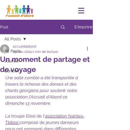
S'inscrire
Post
All Posts
accueildabord
All Posts
29 nov. 2024
1 min de lecture
Un moment de partage et
Journal
de voyage
Concert
Une salle comble a été transportée à 
travers la richesse des danses et des 
chants géorgiens pour soutenir notre 
association l'Accueil d'Abord ce 
dimanche 13 novembre.
La troupe Elissi de l'
association Nantes-
Tbilissi 
composé de jeunes danseurs 
nous ont emmené dans différentes 