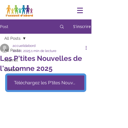
S'inscrire
Post
All Posts
accueildabord
All Posts
21 oct. 2025
1 min de lecture
Les P'tites Nouvelles de
Journal
l'automne 2025
Concert
Téléchargez les P'tites Nouvelles octobre 2025