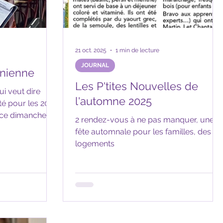
21 oct. 2025
1 min de lecture
JOURNAL
inienne
Les P'tites Nouvelles de
l'automne 2025
 ce dimanche 18
2 rendez-vous à ne pas manquer, une
fête automnale pour les familles, des
iés de la guerre
logements
roisse
azaire. Ils ont
ants populaires
lement, des
ultes, qui vont
antent pour le