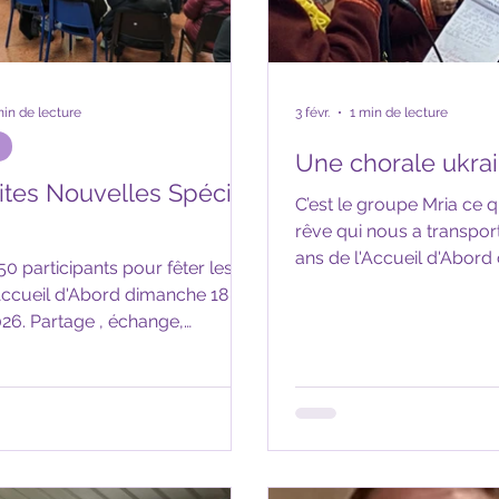
min de lecture
3 févr.
1 min de lecture
Une chorale ukra
tites Nouvelles Spécial
C’est le groupe Mria ce qui veut dire
rêve qui nous a transporté pour les 20
ans de l'Accueil d'Abord
50 participants pour fêter les 20
janvier 2026. Chanteurs comme
eil d'Abord dimanche 18
musiciens sont des réfug
d’Ukraine. Les chanteurs font partie du
té , fraternité, construire, prière
chœur de la nouvelle pa
mots qui ont portés cet après-
orthodoxe Ste Anne à St N
 une table ronde, des
chanté des Koliadki , ch
es de familles, de référent, un
de Noël que traditionnel
storique, un concert , une
groupes d’enfants et d’ad
ion œcuménique, etc.
de maison en maison, ch