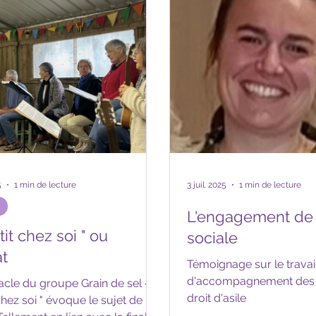
 tous les détails et les photos
nouveau-né de la crè
re numéro spécial 20 ans une
e nombreuse pour célébrer
s de notre association
5
1 min de lecture
3 juil. 2025
1 min de lecture
L'engagement de l
it chez soi " ou
sociale
at
Témoignage sur le travai
d'accompagnement des
ain de sel «
droit d'asile
chez soi " évoque le sujet de