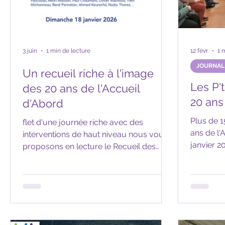
3 juin
1 min de lecture
12 févr.
1 
JOURNAL
Un recueil riche à l'image
Les P'
des 20 ans de l'Accueil
20 ans
d'Abord
Plus de 1
flet d'une journée riche avec des
ans de l'Accu
interventions de haut niveau nous vous
janvier 2026. Partage , échange,
proposons en lecture le Recueil des
conviviali
interventions des 20 ans de l'Accueil
sont les 
d'Abord . Un recueil riche à l'image de
midi avec
cet événement.
témoignag
rappel hi
célébrat