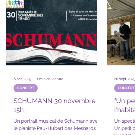
Retrouvez
dans not
assemblé
les 20 an
6 oct. 2025
1 min de lecture
20 sept. 202
CONCERT
CONCERT
SCHUMANN 30 novembre
"Un pet
15h
l'habit
Un portrait musical de Schumann avec
Un spectacle du groupe Gr
le pianiste Pau-Hubert des Mesnards
Un petit 