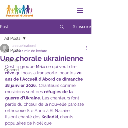
S'inscrire
Post
All Posts
accueildabord
All Posts
3 févr.
1 min de lecture
Une chorale ukrainienne
Journal
C’est le groupe 
Mria
 ce qui veut dire 
Concert
rêve
 qui nous a transporté  pour les 
20 
ans de l'Accueil d'Abord ce dimanche 
18 janvier 2026.
  Chanteurs comme 
musiciens sont des 
réfugiés de la 
guerre d’Ukraine.
 Les chanteurs font 
partie du chœur de la nouvelle paroisse 
orthodoxe Ste Anne à St Nazaire. 
Ils ont chanté des 
Koliadki
, chants 
populaires de Noël que 