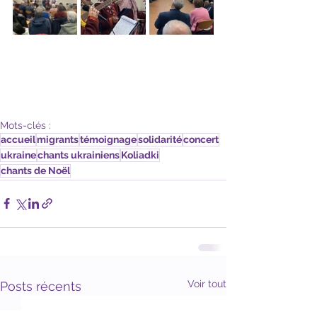
Mots-clés :
accueil
migrants
témoignage
solidarité
concert
ukraine
chants ukrainiens
Koliadki
chants de Noël
Voir tout
Posts récents